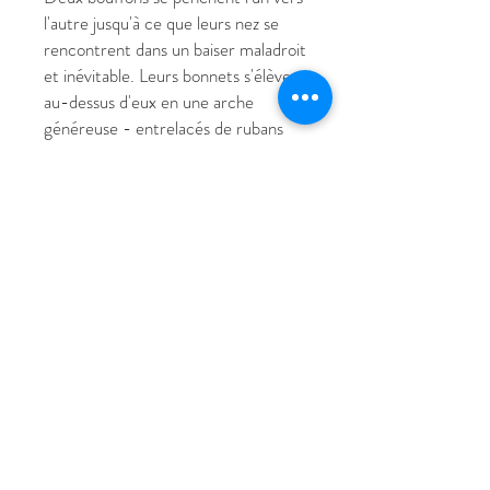
l'autre jusqu'à ce que leurs nez se
rencontrent dans un baiser maladroit
et inévitable. Leurs bonnets s'élèvent
au-dessus d'eux en une arche
généreuse - entrelacés de rubans
roses, de roses violettes, d'une
plume et d'un cornet bleu. Tout ce
bric-à-brac tendre flotte au-dessus
du baiser comme une bénédiction
improvisée.
Leurs yeux restent ouverts. Ils se
regardent de très près - trop près
pour voir quoi que ce soit
clairement. C'est peut-être cela,
l'amour.
Le fond rouge sombre, chargé de
fleurs, enveloppe la scène comme un
velours. Rien ici n'est digne. Tout est