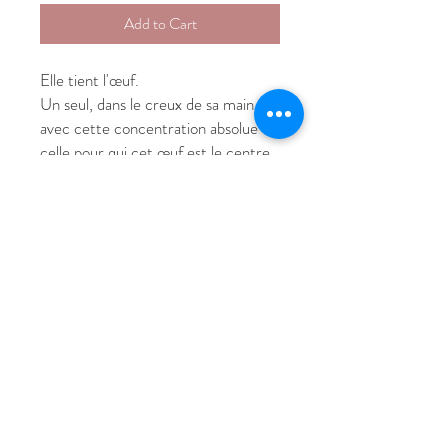
Add to Cart
Elle tient l'œuf.
Un seul, dans le creux de sa main,
avec cette concentration absolue de
celle pour qui cet œuf est le centre
du monde.
Son bonnet blanc bien attaché, ses
lunettes sérieuses sur ce grand nez
en bec qui ne laisse rien passer - elle
a l'air sévère. Elle a l'air compétente.
Elle a l'air de quelqu'un qui sait ce
qu'elle fait.
Elle porte ce qui ne lui appartient
pas encore. Ou ce qui ne lui
appartiendra jamais. Et elle le tient
quand même avec toute la précision
de son grand nez sérieux et toute la