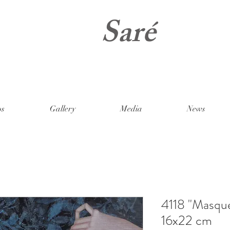
Saré
os
Gallery
Media
News
4118 "Masque"
16x22 cm