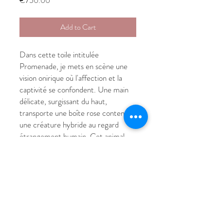
€750.00
Add to Cart
Dans cette toile intitulée
Promenade, je mets en scène une
vision onirique où l'affection et la
captivité se confondent. Une main
délicate, surgissant du haut,
transporte une boîte rose contenant
une créature hybride au regard
étrangement humain. Cet animal
mélancolique, vêtu d'une petite robe
blanche, semble être le compagnon
d'un voyage immobile et secret. J'ai
choisi un fond bleu nuit orné de
volutes baroques pour renforcer
l'aspect théâtral et intemporel de la
scène. Les fleurs roses qui s'élèvent