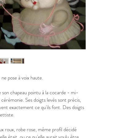
e ne pose à voix haute.
 de son chapeau pointu à la cocarde - mi-
 cérémonie. Ses doigts levés sont précis,
savent exactement ce qu'ils font. Des doigts
ettiste.
ux roux, robe rose, même profil décidé
elle était, ou ce qu'elle aurait voulu être.