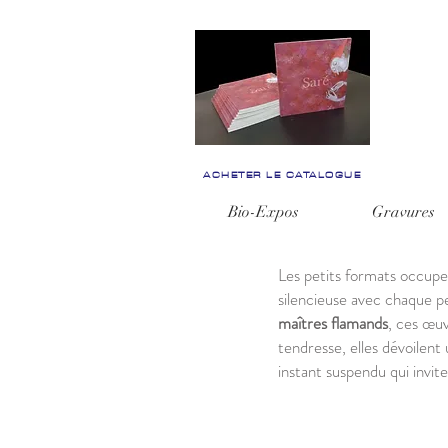
ACHETER LE CATALOGUE
Bio-Expos
Gravures
Les petits formats occupen
silencieuse avec chaque 
maîtres flamands
, ces œuv
tendresse, elles dévoilent 
instant suspendu qui invite