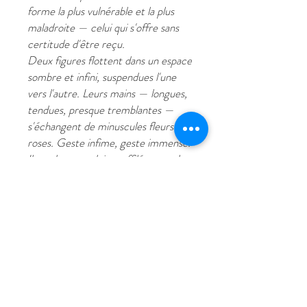
forme la plus vulnérable et la plus
maladroite — celui qui s'offre sans
certitude d'être reçu.
Deux figures flottent dans un espace
sombre et infini, suspendues l'une
vers l'autre. Leurs mains — longues,
tendues, presque tremblantes —
s'échangent de minuscules fleurs
roses. Geste infime, geste immense.
Il y a dans ces doigts effilés toute la
fragilité de l'aveu amoureux — on
tend quelque chose de petit, de
délicat, qui pourrait si facilement
tomber, être refusé, se faner.
Le fond vert sombre et étoilé les
isole du monde — ils sont seuls dans
leur propre univers, dans cette bulle
fragile où se négocie en silence
quelque chose d'essentiel.